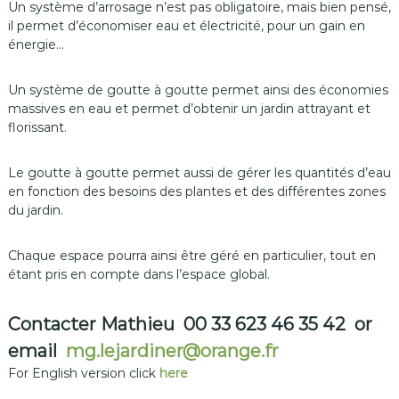
Un système d’arrosage n’est pas obligatoire, mais bien pensé,
v
il permet d’économiser eau et électricité, pour un gain en
e
,
énergie…
C
l
Un système de goutte à goutte permet ainsi des économies
e
r
massives en eau et permet d’obtenir un jardin attrayant et
m
florissant.
o
n
t
Le goutte à goutte permet aussi de gérer les quantités d’eau
-
en fonction des besoins des plantes et des différentes zones
L
du jardin.
'
h
é
Chaque espace pourra ainsi être géré en particulier, tout en
r
étant pris en compte dans l’espace global.
a
u
l
Contacter Mathieu
00 33 623 46 35 42
or
t
email
mg.lejardiner@orange.fr
,
P
For English version click
here
é
z