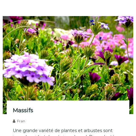
e
n
a
s
,
B
é
z
i
e
r
s
Massifs
Fran
Une grande variété de plantes et arbustes sont