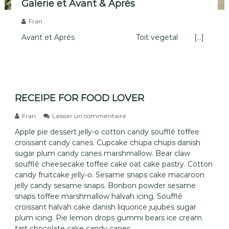
Galerie et Avant & Après
Fran
Avant et Après Toit vegetal […]
RECEIPE FOR FOOD LOVER
s
Fran
Laisser un commentaire
u
Apple pie dessert jelly-o cotton candy soufflé toffee
r
croissant candy canes. Cupcake chupa chups danish
R
E
sugar plum candy canes marshmallow. Bear claw
C
soufflé cheesecake toffee cake oat cake pastry. Cotton
E
candy fruitcake jelly-o. Sesame snaps cake macaroon
I
jelly candy sesame snaps. Bonbon powder sesame
P
snaps toffee marshmallow halvah icing. Soufflé
E
croissant halvah cake danish liquorice jujubes sugar
F
O
plum icing. Pie lemon drops gummi bears ice cream
R
tart chocolate cake candy canes.