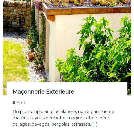
v
e
,
C
l
e
r
m
o
n
t
-
L
'
h
é
r
Maçonnerie Exterieure
a
u
Fran
l
Du plus simple au plus élaboré, notre gamme de
t
,
matériaux vous permet d’imaginer et de créer
P
dallages, pavages, pergolas, terrasses, […]
é
z